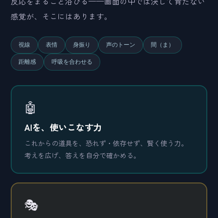
反応をまるごと浴びる——画面の中では決して育たない
感覚が、そこにはあります。
視線
表情
身振り
声のトーン
間（ま）
距離感
呼吸を合わせる
🤖
AIを、使いこなす力
これからの道具を、恐れず・依存せず、賢く使う力。
考えを広げ、答えを自分で確かめる。
🎭